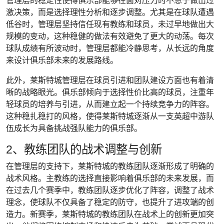
管理层的稳定性使得俱乐部能够在面对压力时不急于做出过
激决策，而是选择理性分析和逐步调整。尤其是在球队遭遇
低谷时，管理层坚持信任现有教练和球员，未过早地做出大
规模的变动，这种稳健的做法有效避免了更大的动荡。每次
球队成绩有所波动时，管理层都能冷静思考，从长远的角度
来设计俱乐部未来的发展路线。
此外，莱斯特城管理层在球员引进和团队建设方面也有着清
晰的战略眼光。俱乐部倾向于选择性价比高的球员，注重年
轻球员的培养与引进，从而建立起一个持续竞争力的阵容。
这种稳扎稳打的风格，使得莱斯特城逐渐从一支英超中游队
伍成长为具备挑战强队能力的俱乐部。
2、教练团队的战术调整与创新
在管理层的支持下，莱斯特城的教练团队逐渐形成了明确的
战术风格。主教练的选择直接影响着俱乐部的未来发展，而
在过去几个赛季中，教练团队逐步优化了阵容，调整了战术
理念，使球队不仅具备了稳定的防守，也提升了进攻端的创
造力。新赛季，莱斯特城的教练团队在战术上的创新更加突