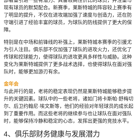
部着重引进一些有潜力、具备较高性价比的球员，并注重与
现有球员的默契配合。新赛季，莱斯特城的阵容较上赛季有
了明显的提升，不仅在进攻端加强了速度与创造力，还在防
守端引进了经验丰富的球员，为球队的防线提供了更大的保
障。
特别是在中场和前锋线的补强上，莱斯特城本赛季的引援尤
为引人注目。俱乐部不仅加强了球队的进攻火力，还优化了
传球和控球能力，使得球队的进攻更具多样性与威胁。这种
变化为莱斯特城提供了更多战术选择，也使得球队在面对强
队时，能够更加游刃有余。
金年会
与此并行的是，老将的稳定表现仍然是莱斯特城能够稳步提
升的关键因素。球队中的一些老将，诸如门将卡斯帕·舒梅切
尔、后卫约翰尼·埃文斯等，他们的经验对年轻球员的成长起
到了重要作用。而这些老将的继续参与也让球队在面对强队
时，能够保持冷静和稳定的心态，发挥出更强的竞技水平。
4、俱乐部财务健康与发展潜力