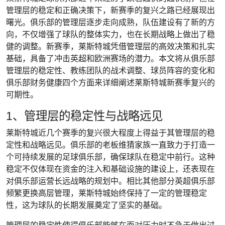
管理层的稳定和正确决策下，新赛季的复兴之路已经展现出
曙光。俱乐部的管理层逐步走向成熟，队伍建设有了新的方
向，不仅增强了球队的整体实力，也在长期战略上做出了稳
健的调整。新赛季，莱斯特城凭借管理层的高效决策和扎实
基础，具备了冲击英超和欧洲赛场的潜力。本文将从俱乐部
管理层的稳定性、教练团队的战术调整、球员阵容的变化和
俱乐部财务健康四个方面来详细阐述莱斯特城新赛季复兴的
可期性。
1、管理层的稳定性与战略远见
莱斯特城近几个赛季的复兴很大程度上得益于其管理层的稳
定性和战略远见。俱乐部的老板维猜家族一直致力于打造一
个可持续发展的足球俱乐部，确保球队在稳定中前行。这种
稳定不仅体现在资金的注入和基础设施的建设上，还表现在
对俱乐部运营长远战略的规划中。相比其他部分英超俱乐部
频繁更换高层管理，莱斯特城始终保持了一定的管理稳定
性，这为球队的长期发展奠定了坚实的基础。