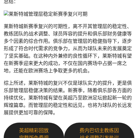
总结：
莱斯特城新赛季复兴的可期性，离不开其管理层的稳定性、
教练团队的战术调整、球员阵容的提升和俱乐部财务健康等
多个因素的综合作用。俱乐部在管理层的稳健指导下，逐步
形成了符合时代需求的竞争力，从而为球队未来的发展奠定
了坚实基础。在这种内外兼修的良性循环下，莱斯特城有望
在新赛季迎来更大的成功，不仅在国内赛场中占据一席之
地，还能在欧洲赛场上争取更多的机会。
综上所述，莱斯特城的复兴不仅是球队实力的提升，更是俱
乐部管理层稳健决策的结果。新赛季，随着俱乐部各方面的
持续优化，莱斯特城有望在英超乃至欧洲足坛掀起新一轮的
辉煌篇章。而管理层的稳定性和远见，也将为球队的长远发
展提供更加可靠的保障。
英超精彩回放
费内巴切主教练因
完整版免费观
战术调整引发热议