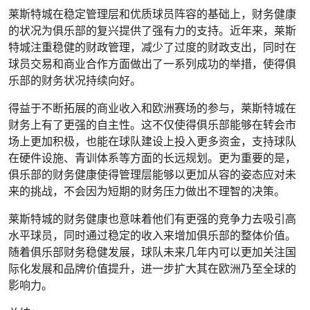
莱斯特城在稳定管理层和优质球员阵容的基础上，财务健康
的状况为俱乐部的复兴提供了强有力的支持。近年来，莱斯
特城注重稳健的财政管理，减少了过度的财政支出，同时在
球员交易和商业合作方面做出了一系列成功的举措，使得俱
乐部的财务状况持续向好。
得益于不断拓展的商业收入和欧洲赛场的参与，莱斯特城在
财务上有了更强的自主性。这不仅使得俱乐部能够在转会市
场上更加积极，也能在球队建设上投入更多资金，支持球队
在硬件设施、青训体系等方面的长远规划。更为重要的是，
俱乐部的财务健康使得管理层能够以更加从容的姿态应对未
来的挑战，不会因为短期的财务压力做出不理智的决策。
莱斯特城的财务健康也意味着他们有更强的竞争力去吸引高
水平球员，同时通过稳定的收入来增加俱乐部的整体价值。
随着俱乐部财务稳健发展，球队未来几年内可以更加关注国
际化发展和品牌价值提升，进一步扩大其在欧洲乃至全球的
影响力。