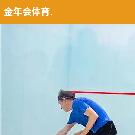
金年会体育
.