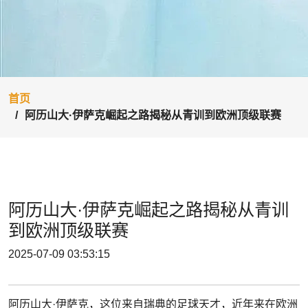
首页
阿历山大·伊萨克崛起之路揭秘从青训到欧洲顶级联赛
阿历山大·伊萨克崛起之路揭秘从青训
到欧洲顶级联赛
2025-07-09 03:53:15
阿历山大·伊萨克，这位来自瑞典的足球天才，近年来在欧洲