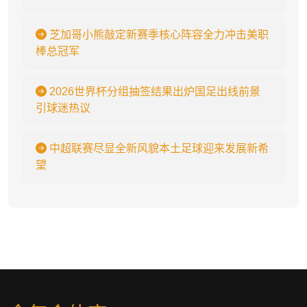
芝加哥小熊敲定新赛季核心阵容全力冲击美职
棒总冠军
2026世界杯分组抽签结果出炉国足出线前景
引球迷热议
中超联赛尽显全新风貌本土足球迎来发展新希
望