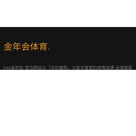
金年会体育
.
jnh|金年会·官方网站🥇「冷月推荐」🥇官方直营的体育品牌,全球首家
一体化娱乐原生APP,尽显流畅,完美操作。业内赔率最高！覆盖世界
各地赛事,让球、大小、半全场、波胆、单双、总入球、连串过关等多
元竞猜。。
社交平台