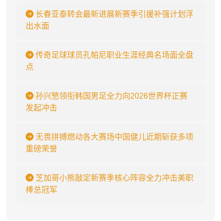
长春亚泰转会最新进展新赛季引援补强计划浮
出水面
传奇足球球员孔帕尼职业生涯经典名场面全盘
点
孙兴慜领衔韩国男足全力向2026世界杯正赛
发起冲击
无畏拼搏燃动各大赛场中国健儿近期斩获多项
重磅荣誉
芝加哥小熊敲定新赛季核心阵容全力冲击美职
棒总冠军