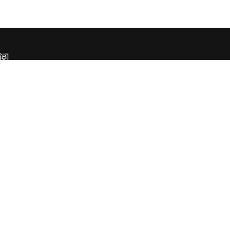
阅
阅我们的邮箱地址以获取最大的活动优惠力度哦!