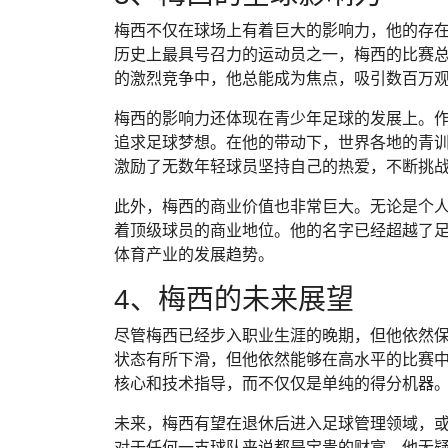
梅西不仅在球场上有着巨大的影响力，他的存
历史上最具号召力的运动员之一，梅西的比赛
的激烈竞争中，他总能成为焦点，吸引数百万
梅西的影响力还体现在青少年足球的发展上。
追求足球梦想。在他的带动下，世界各地的青
激励了无数年轻球员坚持自己的热爱，不断挑
此外，梅西的商业价值也非常巨大。无论是个
着顶级球员的商业地位。他的名字已经超越了
体育产业的发展趋势。
4、梅西的未来展望
尽管梅西已经步入职业生涯的晚期，但他依然
状态有所下滑，但他依然能够在高水平的比赛
核心和技术指导，而不仅仅是单纯的得分机器
未来，梅西有望在退休后进入足球管理领域，
对于任何一支球队来说都是宝贵的财富，他无