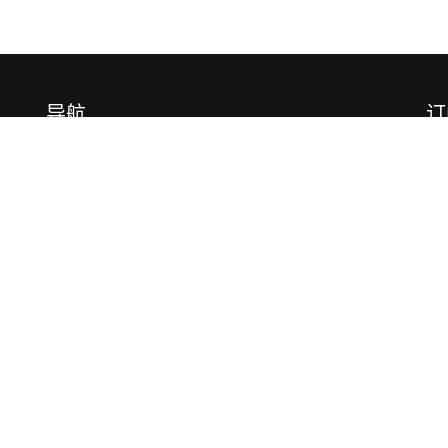
导航
订
知道金年会体育
体育热点
订
育品
体育明星
服务种类
业
加入金年会体育官网
、波