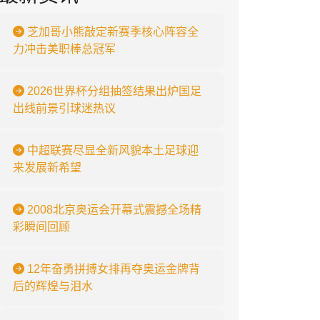
芝加哥小熊敲定新赛季核心阵容全
力冲击美职棒总冠军
2026世界杯分组抽签结果出炉国足
出线前景引球迷热议
中超联赛尽显全新风貌本土足球迎
来发展新希望
2008北京奥运会开幕式震撼全场精
彩瞬间回顾
12年奋勇拼搏女排再夺奥运金牌背
后的辉煌与泪水