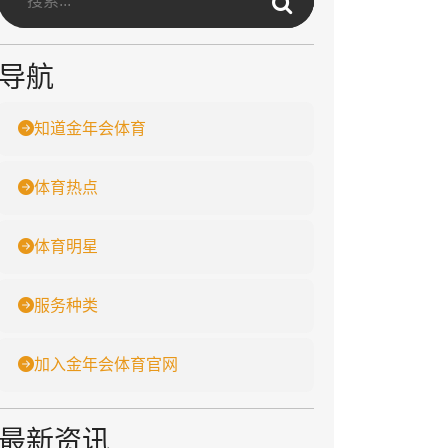
导航
知道金年会体育
体育热点
体育明星
服务种类
加入金年会体育官网
最新资讯