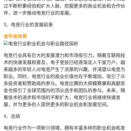
过不断积累经验和扩大人脉，挖掘更多的商业机会和合作伙
伴，进一步推动电竞行业的发展。
3、电竞行业的发展前景
金年会体育
电竞行业具有巨大的发展潜力和市场吸引力。随着互联网技
术的快速发展和普及，电子竞技已经逐渐走入千家万户。越
来越多的年轻人对电竞产生了浓厚的兴趣，并渴望以电竞为
职业。同时，电竞行业的商业价值也在不断增加，吸引了众
多投资者和赞助商的参与。电竞比赛的大规模赛事和高额奖
金也吸引了全球范围内的顶尖选手和团队的参与。未来，随
着技术的进步和市场的不断扩大，电竞行业将继续快速发
展，并为更多的人提供更多的职业机会和发展空间。
4、总结
电竞行业作为一项新兴领域，拥有丰富多样的职业机会和发