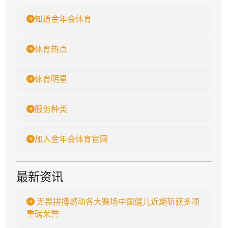
知道金年会体育
体育热点
体育明星
服务种类
加入金年会体育官网
最新资讯
无畏拼搏燃动各大赛场中国健儿近期斩获多项
重磅荣誉