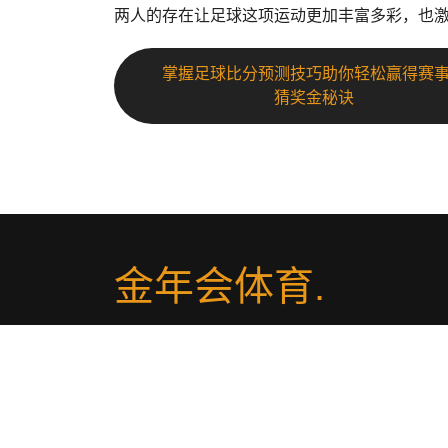
两人的存在让足球这项运动更加丰富多彩，也
掌握足球比分预测技巧助你轻松赢得赛
猜奖金秘诀
金年会体育
.
jnh|金年会·官方网站🥇「冷月推荐」🥇官方直营的体
牌,全球首家一体化娱乐原生APP,尽显流畅,完美操作。
内赔率最高！覆盖世界各地赛事,让球、大小、半全场
胆、单双、总入球、连串过关等多元竞猜。。