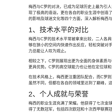
梅西与C罗的对决，已成为足球历史上最为引
现了极高的造诣，更在各自的职业生涯中创造
的影响及球迷文化等四个方面，深入解析梅西与
1、技术水平的对比
梅西与C罗的技术水平常被拿来比较，二人各
够在狭小的空间内快速作出反应，轻松突破对
力总能让人叹为观止。
相较之下，C罗则展现出更为全面的身体素质
更具优势。C罗的高空球能力也让他在定位球和
在技术风格上，梅西更注重团队配合，而C罗
虽然不同，但都在各自的领域里达到了巅峰，
2、个人成就与荣誉
梅西的职业生涯充满了荣耀。他获得了七次金
得了无数冠军，包括四次欧冠和十次西甲联赛