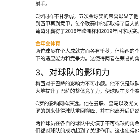
射手。
C罗同样不甘示弱，五次金球奖的荣誉彰显了
到西甲再到意甲，每个联赛中他都取得了巨大
葡萄牙赢得了2016年欧洲杯和2019年国家联赛
金年会体育
两位球员在个人成就方面各有千秋，但梅西的
下的适应能力和竞争力。这使得两者在荣誉的
3、对球队的影响力
梅西对于巴萨的影响力不可小觑。他不仅是球
大地提升了巴萨的整体竞争力，使球队在多个
C罗的影响同样深远。他在曼联、皇马以及尤文
罗的到来使得球队重回巅峰，并在他离开后仍
两位球员在各自的球队中扮演了不可或缺的角
们都对球队的成功起到了关键作用。这也使得