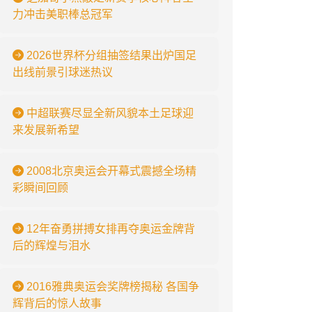
力冲击美职棒总冠军
2026世界杯分组抽签结果出炉国足
出线前景引球迷热议
中超联赛尽显全新风貌本土足球迎
来发展新希望
2008北京奥运会开幕式震撼全场精
彩瞬间回顾
12年奋勇拼搏女排再夺奥运金牌背
后的辉煌与泪水
2016雅典奥运会奖牌榜揭秘 各国争
辉背后的惊人故事