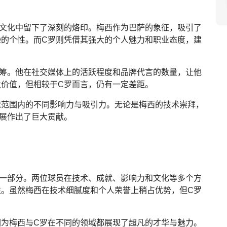
迷文化中留下了深刻的烙印。梅西作为巴萨的象征，吸引了
逊的个性。而C罗则凭借其强大的个人魅力和职业态度，建
一筹。他在社交媒体上的活跃程度和品牌代言的数量，让他
价值，但相较于C罗而言，仍有一定差距。
球范围内的不同影响力与吸引力。无论是梅西的技术崇拜，
展作出了巨大贡献。
的一部分。两位球员在技术、成就、影响力和文化等多个方
性。虽然梅西在技术细腻度和个人荣誉上稍占优势，但C罗
因为梅西与C罗在不同的领域都展现了超凡的才华与魅力。