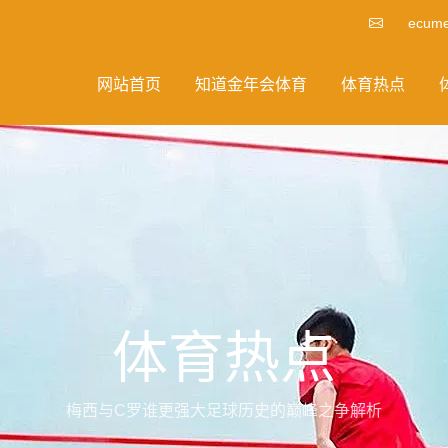
ecume
网站首页
知道金年会体育
体育热点
体育热点
梅西与C罗谁更强大足球历史的巅峰之争解析