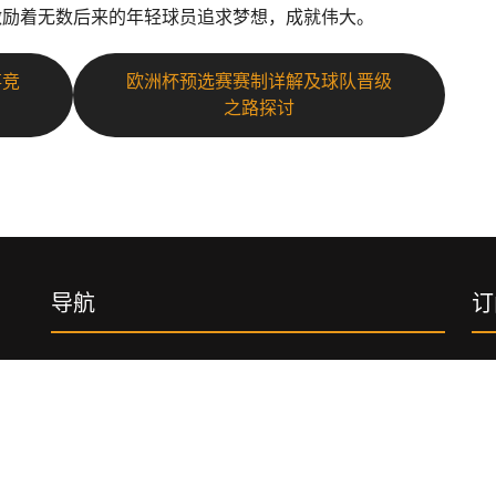
激励着无数后来的年轻球员追求梦想，成就伟大。
事竞
欧洲杯预选赛赛制详解及球队晋级
之路探讨
导航
订
知道金年会体育
体育热点
订
育品
体育明星
服务种类
业
加入金年会体育官网
、波