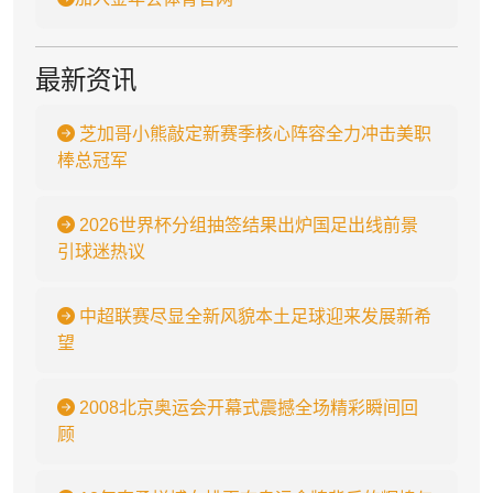
最新资讯
芝加哥小熊敲定新赛季核心阵容全力冲击美职
棒总冠军
2026世界杯分组抽签结果出炉国足出线前景
引球迷热议
中超联赛尽显全新风貌本土足球迎来发展新希
望
2008北京奥运会开幕式震撼全场精彩瞬间回
顾