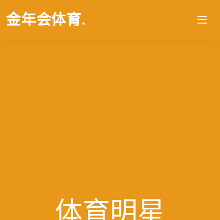
金年会体育
.
体育明星