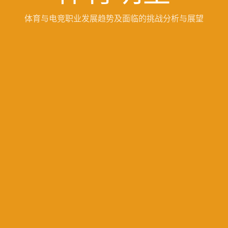
体育与电竞职业发展趋势及面临的挑战分析与展望