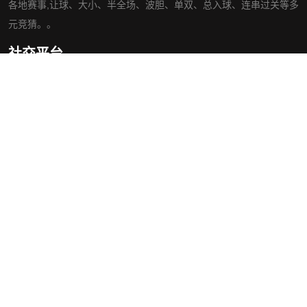
各地赛事,让球、大小、半全场、波胆、单双、总入球、连串过关等多
元竞猜。。
社交平台
导航
知道金年会体育
体育热点
体育明星
服务种类
加入金年会体育官网
订阅