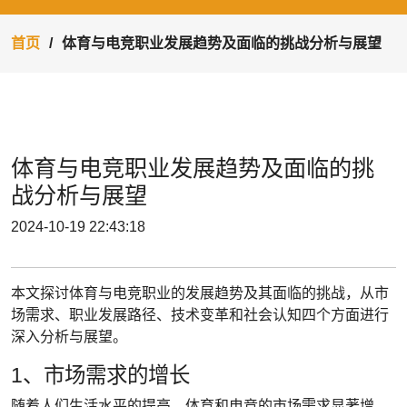
首页
体育与电竞职业发展趋势及面临的挑战分析与展望
体育与电竞职业发展趋势及面临的挑
战分析与展望
2024-10-19 22:43:18
本文探讨体育与电竞职业的发展趋势及其面临的挑战，从市
场需求、职业发展路径、技术变革和社会认知四个方面进行
深入分析与展望。
1、市场需求的增长
随着人们生活水平的提高，体育和电竞的市场需求显著增