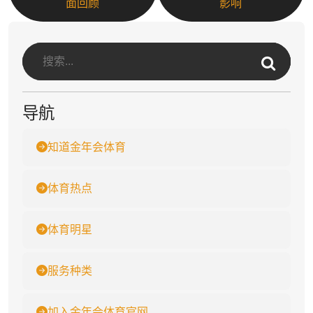
面回顾
影响
导航
知道金年会体育
体育热点
体育明星
服务种类
加入金年会体育官网