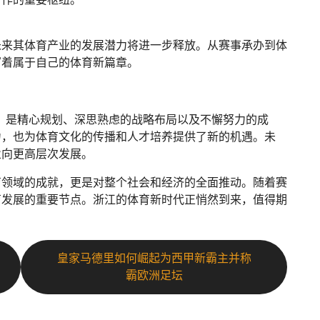
未来其体育产业的发展潜力将进一步释放。从赛事承办到体
写着属于自己的体育新篇章。
后，是精心规划、深思熟虑的战略布局以及不懈努力的成
力，也为体育文化的传播和人才培养提供了新的机遇。未
业向更高层次发展。
育领域的成就，更是对整个社会和经济的全面推动。随着赛
育发展的重要节点。浙江的体育新时代正悄然到来，值得期
皇家马德里如何崛起为西甲新霸主并称
霸欧洲足坛