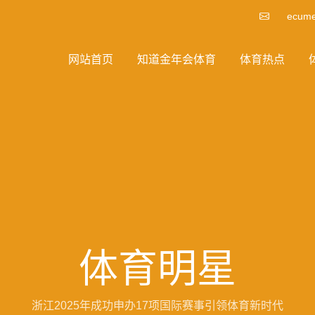
ecume
网站首页
知道金年会体育
体育热点
体育明星
浙江2025年成功申办17项国际赛事引领体育新时代