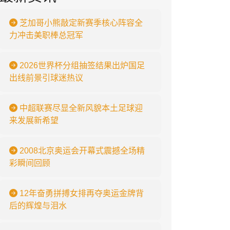
芝加哥小熊敲定新赛季核心阵容全
力冲击美职棒总冠军
2026世界杯分组抽签结果出炉国足
出线前景引球迷热议
中超联赛尽显全新风貌本土足球迎
来发展新希望
2008北京奥运会开幕式震撼全场精
彩瞬间回顾
12年奋勇拼搏女排再夺奥运金牌背
后的辉煌与泪水