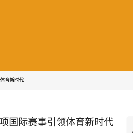
领体育新时代
17项国际赛事引领体育新时代