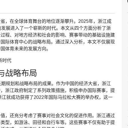
省，在全球体育舞台的地位逐渐攀升。2025年，浙江成
的发展进入了一个崭新的时代。本文从四个方面分析了浙
备过程、对地方经济和社会的影响、赛事带动的基础设施建
为国际体育中心的战略布局。通过深入分析，本文不仅展现
中国体育未来的发展方向。
与战略布局
长期规划和战略布局的成果。作为中国的经济大省，浙江
中，浙江政府制定了系列政策措施，积极申办国际赛事，提
浙江就成功获得了2022年国际马拉松大赛的举办权，这一
价值，还充分考虑了赛事对社会文化的促进作用。浙江通过
事类型，如游泳、田径和自行车等。这些赛事不仅有助于提