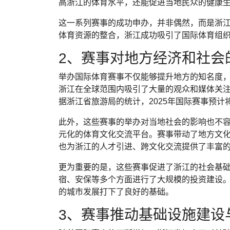
高浙江的体育水平，还能促进当地民众的健康
这一系列赛事的成功申办，并非偶然，而是浙
体育资源的整合，浙江成功吸引了国际体育组
2、赛事对地方经济和社会
举办国际体育赛事不仅能够提升地方的知名度，
浙江在全球范围内吸引了大量的观众和媒体关
据浙江省旅游局的统计，2025年国际赛事预计
此外，这些赛事的举办对当地社会的影响也不
元化的体育文化交流平台。赛事带动了地方文
也为浙江的人才引进、跨文化交流提供了丰富
更为重要的是，这些赛事促进了浙江的社会基
宿、安保等多个方面进行了大规模的投资建设
的城市发展打下了良好的基础。
3、赛事推动基础设施建设