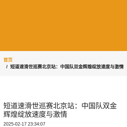
首页
短道速滑世巡赛北京站：中国队双金辉煌绽放速度与激情
短道速滑世巡赛北京站：中国队双金
辉煌绽放速度与激情
2025-02-17 23:34:07