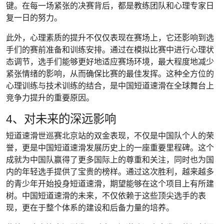
键。在每一场紧张的决赛背后，都是教练团队和心理专家日
复一日的努力。
此外，心理素质的提升不仅仅表现在赛场上，它还影响到选
手们的赛前准备和训练安排。通过在模拟比赛中进行心理状
态调节，选手们能够更好地适应赛场环境，最大程度地减少
紧张情绪的影响，从而确保比赛的最佳发挥。这种全方位的
心理训练与技术训练的结合，是中国短道速滑在全球舞台上
竞争力提升的重要原因。
4、对未来的深远影响
短道速滑世巡赛北京站的双金表现，不仅是中国队个人的荣
誉，更是中国短道速滑发展历史上的一座重要里程碑。这个
成就为中国队赢得了更多国际上的尊重和关注，同时也为国
内的年轻选手提供了宝贵的榜样。通过这次胜利，越来越多
的青少年开始投身短道速滑，期望能够在这个项目上有所建
树。中国短道速滑的未来，不仅依赖于这些顶尖选手的表
现，更在于整个体系的建设和后备力量的培养。