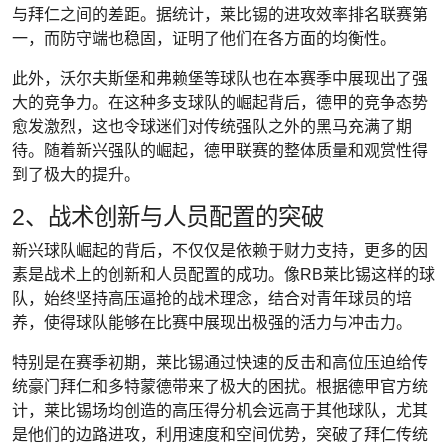
与拜仁之间的差距。据统计，莱比锡的进攻效率排名联赛第
一，而防守端也稳固，证明了他们在各方面的均衡性。
此外，沃尔夫斯堡和弗赖堡等球队也在本赛季中展现出了强
大的竞争力。在这种多支球队的崛起背后，德甲的竞争态势
愈发激烈，这也令球迷们对传统强队之外的黑马充满了期
待。随着新兴强队的崛起，德甲联赛的整体质量和观赏性得
到了极大的提升。
2、战术创新与人员配置的突破
新兴球队崛起的背后，不仅仅是依赖于财力支持，更多的因
素是战术上的创新和人员配置的成功。像RB莱比锡这样的球
队，始终坚持高压逼抢的战术理念，结合对青年球员的培
养，使得球队能够在比赛中展现出极强的活力与冲击力。
特别是在赛季初期，莱比锡通过快速的反击和高位压迫给传
统豪门拜仁和多特蒙德带来了极大的困扰。根据德甲官方统
计，莱比锡场均创造的高压得分机会远高于其他球队，尤其
是他们的边路进攻，利用速度和空间优势，突破了拜仁传统