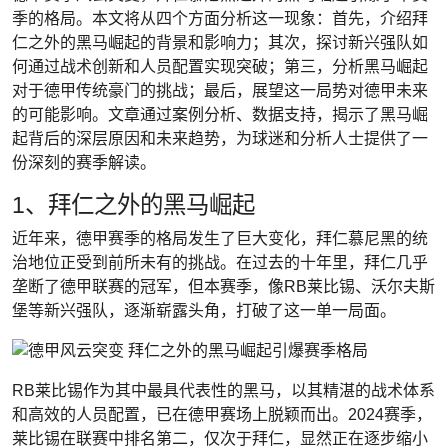
季的格局。本文将从四个方面分析这一现象：首先，介绍拜
仁之外的黑马崛起的背景和影响力；其次，探讨新兴强队如
何通过战术创新和人员配置实现突破；第三，分析黑马崛起
对于德甲传统豪门的挑战；最后，展望这一局势对德甲未来
的可能影响。文章通过案例分析、数据支持，揭示了黑马崛
起背后的深层原因和未来趋势，为球迷和分析人士提供了一
份深刻的赛季解读。
1、拜仁之外的黑马崛起
近年来，德甲赛季的格局发生了巨大变化，拜仁慕尼黑的统
治地位正受到前所未有的挑战。在过去的十年里，拜仁几乎
垄断了德甲联赛的冠军，但本赛季，像RB莱比锡、沃尔夫斯
堡等新兴强队，逐渐崭露头角，打破了这一单一局面。
RB莱比锡作为其中最具代表性的黑马，以其精湛的战术体系
和高效的人员配置，已在德甲赛场上脱颖而出。2024赛季，
莱比锡在联赛中排名第二，仅次于拜仁，显然正在逐步缩小