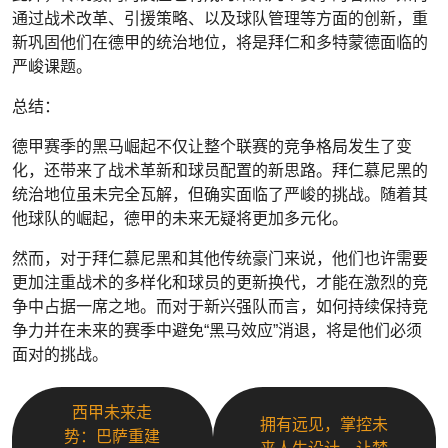
通过战术改革、引援策略、以及球队管理等方面的创新，重
新巩固他们在德甲的统治地位，将是拜仁和多特蒙德面临的
严峻课题。
总结：
德甲赛季的黑马崛起不仅让整个联赛的竞争格局发生了变
化，还带来了战术革新和球员配置的新思路。拜仁慕尼黑的
统治地位虽未完全瓦解，但确实面临了严峻的挑战。随着其
他球队的崛起，德甲的未来无疑将更加多元化。
然而，对于拜仁慕尼黑和其他传统豪门来说，他们也许需要
更加注重战术的多样化和球员的更新换代，才能在激烈的竞
争中占据一席之地。而对于新兴强队而言，如何持续保持竞
争力并在未来的赛季中避免“黑马效应”消退，将是他们必须
面对的挑战。
西甲未来走
拥有远见，掌控未
势：巴萨重建