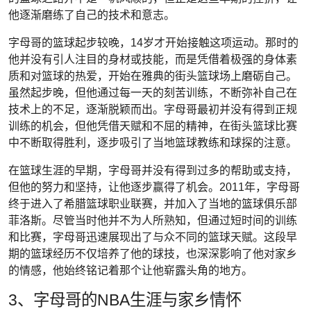
他逐渐磨练了自己的技术和意志。
字母哥的篮球起步较晚，14岁才开始接触这项运动。那时的
他并没有引人注目的身材或技能，而是凭借着极强的身体素
质和对篮球的热爱，开始在雅典的街头篮球场上磨砺自己。
虽然起步晚，但他通过每一天的刻苦训练，不断弥补自己在
技术上的不足，逐渐脱颖而出。字母哥最初并没有得到正规
训练的机会，但他凭借天赋和不屈的精神，在街头篮球比赛
中不断取得胜利，逐步吸引了当地篮球教练和球探的注意。
在篮球生涯的早期，字母哥并没有得到过多的帮助或支持，
但他的努力和坚持，让他逐步赢得了机会。2011年，字母哥
终于进入了希腊篮球职业联赛，并加入了当地的篮球俱乐部
菲洛斯。尽管当时他并不为人所熟知，但通过短时间的训练
和比赛，字母哥迅速展现出了与众不同的篮球天赋。这段早
期的篮球经历不仅培养了他的球技，也深深影响了他对家乡
的情感，他始终铭记着那个让他崭露头角的地方。
3、字母哥的NBA生涯与家乡情怀