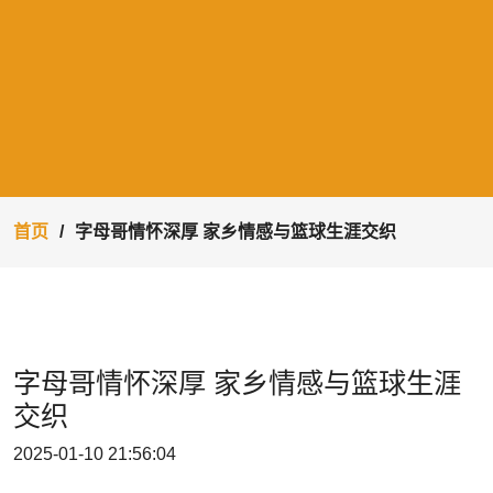
首页
字母哥情怀深厚 家乡情感与篮球生涯交织
字母哥情怀深厚 家乡情感与篮球生涯
交织
2025-01-10 21:56:04