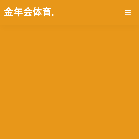
金年会体育
.