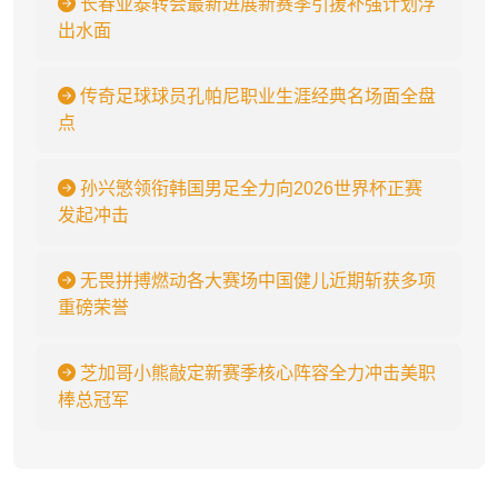
长春亚泰转会最新进展新赛季引援补强计划浮
出水面
传奇足球球员孔帕尼职业生涯经典名场面全盘
点
孙兴慜领衔韩国男足全力向2026世界杯正赛
发起冲击
无畏拼搏燃动各大赛场中国健儿近期斩获多项
重磅荣誉
芝加哥小熊敲定新赛季核心阵容全力冲击美职
棒总冠军