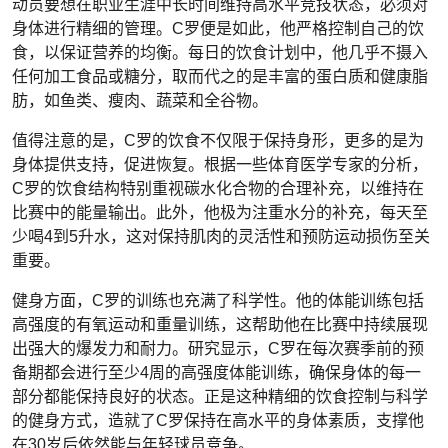
动员要想在职业生涯中长时间维持高水平竞技状态，必须对
身体进行精细的管理。C罗便是如此，他严格控制自己的饮
食，以保证营养的均衡。每日的饮食计划中，他几乎不摄入
任何加工食品或糖分，取而代之的是丰富的蛋白质和健康脂
肪，如鱼类、瘦肉、蔬菜和全谷物。
值得注意的是，C罗的饮食不仅限于保持身形，更多的是为
身体提供支持，促进恢复。根据一些体育医学专家的分析，
C罗的饮食结构特别重视碳水化合物的合理补充，以维持在
比赛中的能量输出。此外，他极为注重水分的补充，每天至
少喝4到5升水，这对保持肌肉的灵活性和预防运动损伤至关
重要。
健身方面，C罗的训练也充满了科学性。他的体能训练包括
高强度的有氧运动和重量训练，这帮助他在比赛中持续展现
出强大的爆发力和耐力。研究显示，C罗在每次赛季前的预
备期都会进行至少4周的高强度体能训练，确保身体的每一
部分都能保持良好的状态。正是这种精细的饮食控制与科学
的健身方式，造就了C罗保持在高水平的身体素质，支撑他
在30岁后依然能与年轻球员竞争。