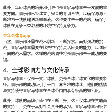
此外，年轻球员的培养和引进也是皇家马德里未来发展的重
要方向。俱乐部已经建立了完善的青训系统，以确保源源不
断地为一线队输送新鲜血液。这种关注未来的战略，确保了
球队在竞争日益激烈的环境中保持竞争力。
金年会体育app
当然，俱乐部还需在战术创新上不断探索。面对强敌的挑
战，皇家马德里需要在比赛中保持灵活应变的能力，以适应
不同的战术需求。这样的战略调整将是俱乐部未来成功的关
键。
4、全球影响力与文化传承
皇家马德里不仅是一支足球队，更是全球足球文化的重要象
征。俱乐部的成功吸引了来自世界各地的球迷，他们的热情
与支持使得皇家马德里在全球范围内享有极高的知名度。
此外，球队的品牌价值也在不断上升，这不仅体现在赞助商
的支持上，更在于其对社会责任的承担。皇家马德里积极参