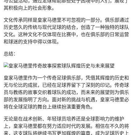
与公益活动，通过足球帮助那些处于困境中的人们，展现了
其积极向上的社会形象。
文化传承同样是皇家马德里不可忽视的一部分。俱乐部通过
历史悠久的传统与现代足球的结合，创造了一种独特的球队
文化。这种文化不仅体现在比赛中，也在俱乐部的日常运营
和球迷的支持中得以体现。
总结：
皇家马德里作为一个传奇足球俱乐部，凭借其辉煌的历史和
无与伦比的成就，已经在足球界留下了深刻的印记。传奇球
员与教练的故事交织着球队的成功，而未来的展望则为俱乐
部的发展指明了方向。面对新的挑战与机遇，皇家马德里必
将在全球足球的舞台上继续扮演重要角色。
无论是在战术创新、年轻球员培养还是全球影响力的维护
上，皇家马德里都在努力适应时代的发展。相信在不久的将
来，这支球队将继续书写更加辉煌的篇章，成为足球历史上