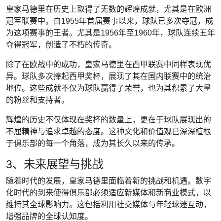
皇家马德里在历史上取得了无数的辉煌成就，尤其是在欧洲
冠军联赛中。自1955年首届赛事以来，球队已多次夺冠，成
为这项赛事的王者。尤其是1956年至1960年，球队连续五年
夺得冠军，创造了不朽的传奇。
除了在欧战中的成功，皇家马德里在西甲联赛中同样表现优
异。球队多次捧起西甲奖杯，展现了其在国内联赛中的统治
地位。这些成就不仅为球队赢得了荣誉，也为其积累了大量
的粉丝和支持者。
辉煌的历史不仅体现在奖杯的数量上，更在于球队展现出的
不屈精神与追求卓越的态度。这种文化和价值观已深深植根
于俱乐部的每一个角落，成为其长久以来的传承。
3、未来展望与挑战
随着时代的发展，皇家马德里面临着新的挑战和机遇。数字
化时代的到来使得俱乐部必须适应新媒体和新商业模式，以
维持其全球影响力。这包括利用社交媒体与年轻球迷互动，
增强品牌的全球认知度。